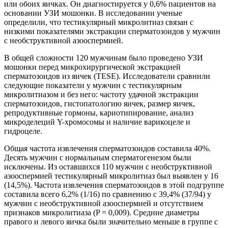
или обоих яичках. Он диагностируется у 0,6% пациентов на
основании УЗИ мошонки.
В исследовании ученые
определили, что тестикулярный микролитиаз связан с
низкими показателями экстракции сперматозоидов у мужчин
с необструктивной азооспермией.
В общей сложности 120 мужчинам было проведено УЗИ
мошонки перед микрохирургической экстракцией
сперматозоидов из яичек (TESE). Исследователи сравнили
следующие показатели у мужчин с тестикулярным
микролитиазом и без него: частоту удачной экстракции
сперматозоидов, гистопатологию яичек, размер яичек,
репродуктивные гормоны, кариотипирование, анализ
микроделеций Y-хромосомы и наличие варикоцеле и
гидроцеле.
Общая частота извлечения сперматозоидов составила 40%.
Десять мужчин с нормальным сперматогенезом были
исключены. Из оставшихся 110 мужчин с необструктивной
азооспермией тестикулярный микролитиаз был выявлен у 16
(14,5%). Частота извлечения сперматозоидов в этой подгруппе
составила всего 6,2% (1/16) по сравнению с 39,4% (37/94) у
мужчин с необструктивной азооспермией и отсутствием
признаков микролитиаза (P = 0,009). Средние диаметры
правого и левого яичка были значительно меньше в группе с