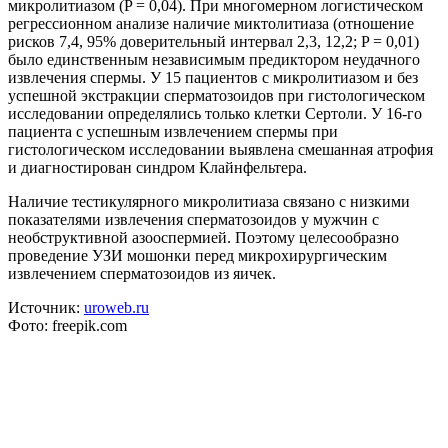
микролитиазом (P = 0,04). При многомерном логистическом
регрессионном анализе наличие миктолитиаза (отношение
рисков 7,4, 95% доверительный интервал 2,3, 12,2; P = 0,01)
было единственным независимым предиктором неудачного
извлечения спермы. У 15 пациентов с микролитиазом и без
успешной экстракции сперматозоидов при гистологическом
исследовании определялись только клетки Сертоли. У 16-го
пациента с успешным извлечением спермы при
гистологическом исследовании выявлена смешанная атрофия
и диагностирован синдром Клайнфельтера.
Наличие тестикулярного микролитиаза связано с низкими
показателями извлечения сперматозоидов у мужчин с
необструктивной азооспермией. Поэтому целесообразно
проведение УЗИ мошонки перед микрохирургическим
извлечением сперматозоидов из яичек.
Источник:
uroweb.ru
Фото: freepik.com