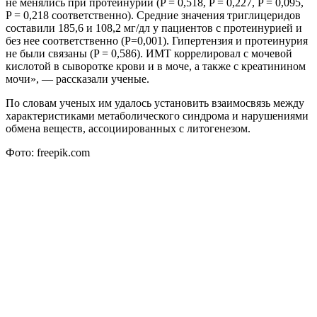
не менялись при протеинурии (P = 0,518, P = 0,227, P = 0,095,
P = 0,218 соответственно). Средние значения триглицеридов
составили 185,6 и 108,2 мг/дл у пациентов с протеинурией и
без нее соответственно (P=0,001). Гипертензия и протеинурия
не были связаны (P = 0,586). ИМТ коррелировал с мочевой
кислотой в сыворотке крови и в моче, а также с креатинином
мочи», — рассказали ученые.
По словам ученых им удалось установить взаимосвязь между
характеристиками метаболического синдрома и нарушениями
обмена веществ, ассоциированных с литогенезом.
Фото: freepik.com