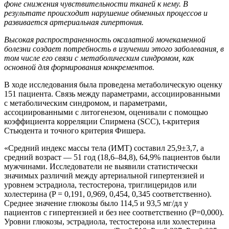
фоне снижения чувствительности тканей к нему. В
результате происходит нарушение обменных процессов и
развивается артериальная гипертония.
Высокая распространенность оксалатной мочекаменной
болезни создает потребность в изучении этого заболевания, в
том числе его связи с метаболическим синдромом, как
основной для формирования конкрементов.
В ходе исследования была проведена метаболическую оценку
151 пациента. Связь между параметрами, ассоциированными
с метаболическим синдромом, и параметрами,
ассоциированными с литогенезом, оценивали с помощью
коэффициента корреляции Спирмена (SCC), t-критерия
Стьюдента и точного критерия Фишера.
«Средний индекс массы тела (ИМТ) составил 25,9±3,7, а
средний возраст — 51 год (18,6–84,8), 64,9% пациентов были
мужчинами. Исследователи не выявили статистически
значимых различий между артериальной гипертензией и
уровнем эстрадиола, тестостерона, триглицеридов или
холестерина (P = 0,191, 0,969, 0,454, 0,345 соответственно).
Среднее значение глюкозы было 114,5 и 93,5 мг/дл у
пациентов с гипертензией и без нее соответственно (P=0,000).
Уровни глюкозы, эстрадиола, тестостерона или холестерина