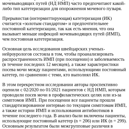
мочевыводящих путей (НД НМП) часто предпочитают какой-
либо тип катетеризации для опорожнения мочевого пузыря.
Прерывистая (интермиттирующая) катетеризация (ИК)
считается «золотым стандартом» и предпочтительнее
постоянной катетеризации, так как есть мнения, что она
вызывает меньше инфекций мочевыводящих путей (ИМП),
чем постоянная катетеризация.
Основная цель исследования швейцарских ученых-
нейроурологов состояла в том, чтобы проанализировать
распространенность ИМП (при посещении) и заболеваемость
(в течение последних 12 месяцев), а также характеристики
посева мочи между пациентами, использующими постоянный
катетер, по сравнению с теми, кто выполнял ИК.
В этом перекрестном исследовании авторы проспективно
оценили с 02/2020 по 01/2021 пациентов с НД НМП, которым
проводили посев мочи в профилактических целях или из-за
симптомов ИМП. При посещении все пациенты прошли
стандартизированное интервью по текущим симптомам ИМП,
а также истории ИМП и использования антибиотиков в
течение последнего года. В анализ были включены пациенты,
использующие постоянный катетер (n = 206) или ИК (n = 299).
Основным результатом были межгрупповые различия в