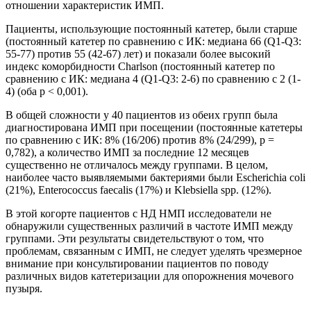
отношении характеристик ИМП.
Пациенты, использующие постоянный катетер, были старше
(постоянный катетер по сравнению с ИК: медиана 66 (Q1-Q3:
55-77) против 55 (42-67) лет) и показали более высокий
индекс коморбидности Charlson (постоянный катетер по
сравнению с ИК: медиана 4 (Q1-Q3: 2-6) по сравнению с 2 (1-
4) (оба p < 0,001).
В общей сложности у 40 пациентов из обеих групп была
диагностирована ИМП при посещении (постоянные катетеры
по сравнению с ИК: 8% (16/206) против 8% (24/299), p =
0,782), а количество ИМП за последние 12 месяцев
существенно не отличалось между группами. В целом,
наиболее часто выявляемыми бактериями были Escherichia coli
(21%), Enterococcus faecalis (17%) и Klebsiella spp. (12%).
В этой когорте пациентов с НД НМП исследователи не
обнаружили существенных различий в частоте ИМП между
группами. Эти результаты свидетельствуют о том, что
проблемам, связанным с ИМП, не следует уделять чрезмерное
внимание при консультировании пациентов по поводу
различных видов катетеризации для опорожнения мочевого
пузыря.